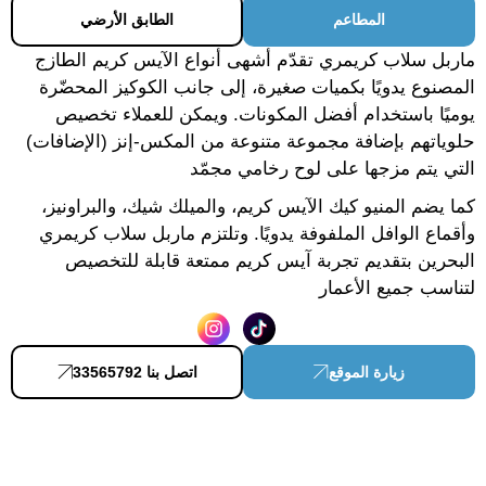
المطاعم
الطابق الأرضي
ماربل سلاب كريمري تقدّم أشهى أنواع الآيس كريم الطازج
المصنوع يدويًا بكميات صغيرة، إلى جانب الكوكيز المحضّرة
يوميًا باستخدام أفضل المكونات. ويمكن للعملاء تخصيص
حلوياتهم بإضافة مجموعة متنوعة من المكس-إنز (الإضافات)
التي يتم مزجها على لوح رخامي مجمّد
كما يضم المنيو كيك الآيس كريم، والميلك شيك، والبراونيز،
وأقماع الوافل الملفوفة يدويًا. وتلتزم ماربل سلاب كريمري
البحرين بتقديم تجربة آيس كريم ممتعة قابلة للتخصيص
لتناسب جميع الأعمار
زيارة الموقع
اتصل بنا 33565792