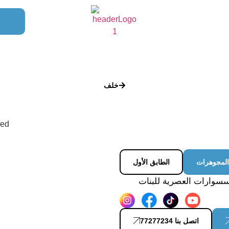
خلف
المجوهرات
الطابق الأول
كسسوارات العصرية للبنات
اتصل بنا 77277234